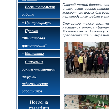
Главной темой диалога ста
Воспитательная
о важности военно-патри
конкретных шагах для воз
работа
неравнодушных ребят в это
Центр карьеры
Спикерами также выступи
наставник отряда «Батал
Проект
Магомедова и директор к
предлагали идеи и выразил
"Финансовая
грамотность"
Контакты
Снижение
документационной
нагрузки
педагогических
работников
Новости
колледжа